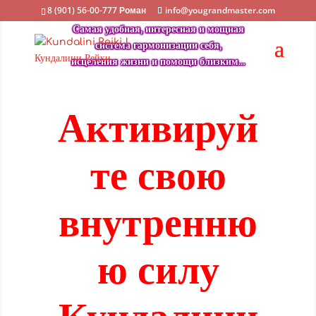
8 (901) 56-00-777 Роман
info@yougrandmaster.com
Самая удобная, интересная и мощная
система гармонизации себя,
исцеления жизни и помощи близким…
Активируй
те свою
внутренню
ю силу